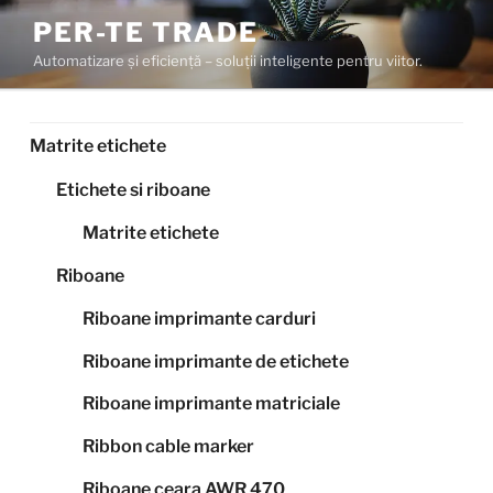
Sari
PER-TE TRADE
la
Automatizare și eficiență – soluții inteligente pentru viitor.
conținut
Matrite etichete
Etichete si riboane
Matrite etichete
Riboane
Riboane imprimante carduri
Riboane imprimante de etichete
Riboane imprimante matriciale
Ribbon cable marker
Riboane ceara AWR 470