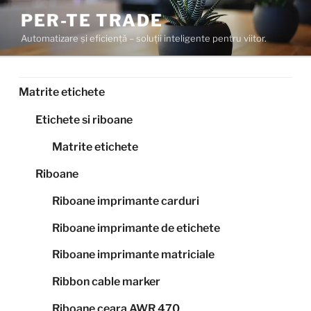
Sari
PER-TE TRADE
la
Automatizare și eficiență – soluții inteligente pentru viitor.
conținut
Matrite etichete
Etichete si riboane
Matrite etichete
Riboane
Riboane imprimante carduri
Riboane imprimante de etichete
Riboane imprimante matriciale
Ribbon cable marker
Riboane ceara AWR 470