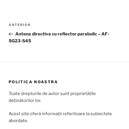
Navigare
Articolul
ANTERIOR
în
anterior
Antena directiva cu reflector parabolic – AF-
articole
5G23-S45
POLITICA NOASTRA
Toate drepturile de autor sunt proprietățile
deținătorilor lor.
Acest site oferă informații referitoare la subiectele
abordate.