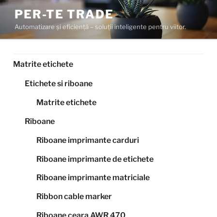
Sari
PER-TE TRADE
la
Automatizare și eficiență – soluții inteligente pentru viitor.
conținut
Matrite etichete
Etichete si riboane
Matrite etichete
Riboane
Riboane imprimante carduri
Riboane imprimante de etichete
Riboane imprimante matriciale
Ribbon cable marker
Riboane ceara AWR 470