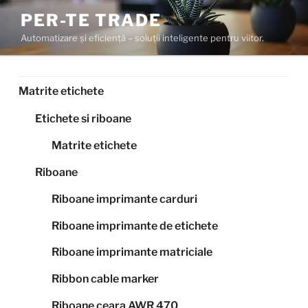
Sari
PER-TE TRADE
la
Automatizare și eficiență – soluții inteligente pentru viitor.
conținut
Matrite etichete
Etichete si riboane
Matrite etichete
Riboane
Riboane imprimante carduri
Riboane imprimante de etichete
Riboane imprimante matriciale
Ribbon cable marker
Riboane ceara AWR 470