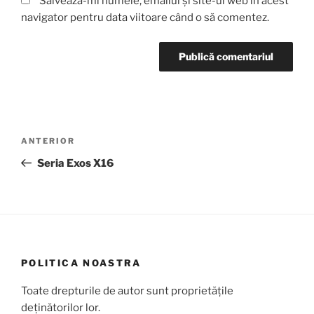
Salvează-mi numele, emailul și site-ul web în acest
navigator pentru data viitoare când o să comentez.
Navigare
Articolul
ANTERIOR
în
anterior
Seria Exos X16
articole
POLITICA NOASTRA
Toate drepturile de autor sunt proprietățile
deținătorilor lor.