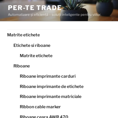
Sari
PER-TE TRADE
la
Automatizare și eficiență – soluții inteligente pentru viitor.
conținut
Matrite etichete
Etichete si riboane
Matrite etichete
Riboane
Riboane imprimante carduri
Riboane imprimante de etichete
Riboane imprimante matriciale
Ribbon cable marker
Riboane ceara AWR 470