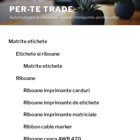
Sari
PER-TE TRADE
la
Automatizare și eficiență – soluții inteligente pentru viitor.
conținut
Matrite etichete
Etichete si riboane
Matrite etichete
Riboane
Riboane imprimante carduri
Riboane imprimante de etichete
Riboane imprimante matriciale
Ribbon cable marker
Riboane ceara AWR 470